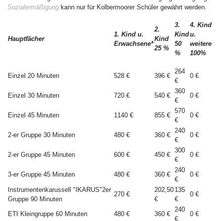
Sozialermäßigung
kann nur für Kolbermoorer Schüler gewährt werden.
3.
4. Kind
2.
1. Kind u.
Kind
u.
Hauptfächer
Kind
Erwachsene*
50
weitere
25 %
%
100%
264
Einzel 20 Minuten
528 €
396 €
0 €
€
360
Einzel 30 Minuten
720 €
540 €
0 €
€
570
Einzel 45 Minuten
1140 €
855 €
0 €
€
240
2-er Gruppe 30 Minuten
480 €
360 €
0 €
€
300
2-er Gruppe 45 Minuten
600 €
450 €
0 €
€
240
3-er Gruppe 45 Minuten
480 €
360 €
0 €
€
Instrumentenkarussell "IKARUS"2er
202,50
135
270 €
0 €
Gruppe 90 Minuten
€
€
240
ETI Kleingruppe 60 Minuten
480 €
360 €
0 €
€