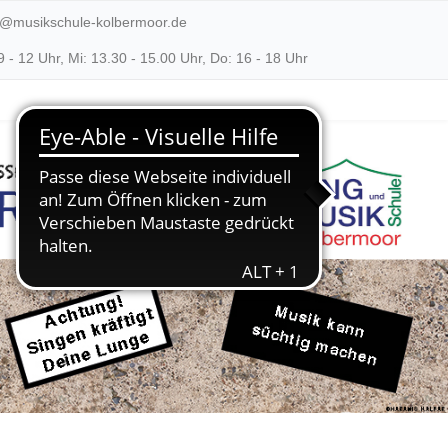
o@musikschule-kolbermoor.de
- 12 Uhr, Mi: 13.30 - 15.00 Uhr, Do: 16 - 18 Uhr