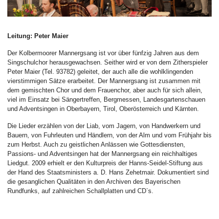
Leitung: Peter Maier
Der Kolbermoorer Mannergsang ist vor über fünfzig Jahren aus dem
Singschulchor herausgewachsen. Seither wird er von dem Zitherspieler
Peter Maier (Tel. 93782) geleitet, der auch alle die wohlklingenden
vierstimmigen Sätze erarbeitet. Der Mannergsang ist zusammen mit
dem gemischten Chor und dem Frauenchor, aber auch für sich allein,
viel im Einsatz bei Sängertreffen, Bergmessen, Landesgartenschauen
und Adventsingen in Oberbayern, Tirol, Oberösterreich und Kärnten.
Die Lieder erzählen von der Liab, vom Jagern, von Handwerkern und
Bauern, von Fuhrleuten und Händlern, von der Alm und vom Frühjahr bis
zum Herbst. Auch zu geistlichen Anlässen wie Gottesdiensten,
Passions- und Adventsingen hat der Mannergsang ein reichhaltiges
Liedgut. 2009 erhielt er den Kulturpreis der Hanns-Seidel-Stiftung aus
der Hand des Staatsministers a. D. Hans Zehetmair. Dokumentiert sind
die gesanglichen Qualitäten in den Archiven des Bayerischen
Rundfunks, auf zahlreichen Schallplatten und CD`s.